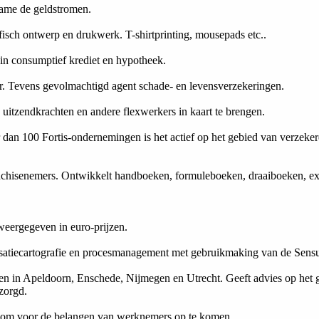
name de geldstromen.
isch ontwerp en drukwerk. T-shirtprinting, mousepads etc..
 in consumptief krediet en hypotheek.
r. Tevens gevolmachtigd agent schade- en levensverzekeringen.
itzendkrachten en andere flexwerkers in kaart te brengen.
r dan 100 Fortis-ondernemingen is het actief op het gebied van verzek
nchisenemers. Ontwikkelt handboeken, formuleboeken, draaiboeken, exp
 weergegeven in euro-prijzen.
anisatiecartografie en procesmanagement met gebruikmaking van de Sen
n in Apeldoorn, Enschede, Nijmegen en Utrecht. Geeft advies op het g
zorgd.
ef om voor de belangen van werknemers op te komen.