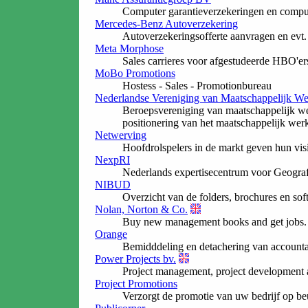
Computer garantieverzekeringen en compute
Mercedes-Benz Autoverzekering
Autoverzekeringsofferte aanvragen en evt. 
Meta Morphose
Sales carrieres voor afgestudeerde HBO'e
MoBo Promotions
Hostess - Sales - Promotionbureau
Nederlandse Vereniging van Maatschappelijk We
Beroepsvereniging van maatschappelijk wer
positionering van het maatschappelijk werk
Netwerving
Hoofdrolspelers in de markt geven hun vis
NexpRI
Nederlands expertisecentrum voor Geogra
NIBUD
Overzicht van de folders, brochures en sof
Nolan, Norton & Co.
Buy new management books and get jobs. Re
Orange
Bemidddeling en detachering van accountants
Power Projects bv.
Project management, project development an
Project Promotions
Verzorgt de promotie van uw bedrijf op be