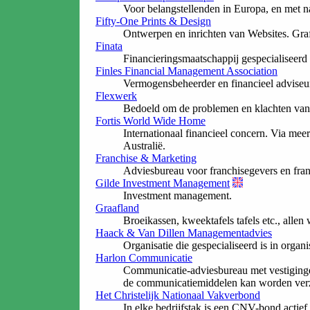
Voor belangstellenden in Europa, en met 
Fifty-One Prints & Design
Ontwerpen en inrichten van Websites. Graf
Finata
Financieringsmaatschappij gespecialiseerd
Finles Financial Management Association
Vermogensbeheerder en financieel adviseu
Flexwerk
Bedoeld om de problemen en klachten van u
Fortis World Wide Home
Internationaal financieel concern. Via mee
Australië.
Franchise & Marketing
Adviesbureau voor franchisegevers en fra
Gilde Investment Management
Investment management.
Graafland
Broeikassen, kweektafels tafels etc., allen
Haack & Van Dillen Managementadvies
Organisatie die gespecialiseerd is in org
Harlon Communicatie
Communicatie-adviesbureau met vestiginge
de communicatiemiddelen kan worden ver
Het Christelijk Nationaal Vakverbond
In elke bedrijfstak is een CNV-bond acti