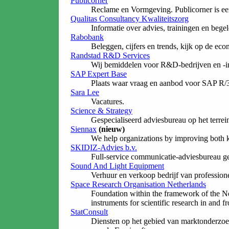
Publicorner
Reclame en Vormgeving. Publicorner is een
Qualitas Consultancy Kwaliteitszorg
Informatie over advies, trainingen en beg
Rabobank
Beleggen, cijfers en trends, kijk op de e
Randstad R&D Services
Wij bemiddelen voor R&D-bedrijven en -ins
SAP Expert Base
Plaats waar vraag en aanbod voor SAP R/
Sara Lee
Vacatures.
Science & Strategy
Gespecialiseerd adviesbureau op het terrei
Siennax
(nieuw)
We help organizations by improving both 
SKIDIZ-Advies b.v.
Full-service communicatie-adviesbureau ge
Sound And Light Equipment
Verhuur en verkoop bedrijf van professionee
Space Research Organisation Netherlands
Foundation within the framework of the Neth
instruments for scientific research in and f
StatConsult
Diensten op het gebied van marktonderzoek