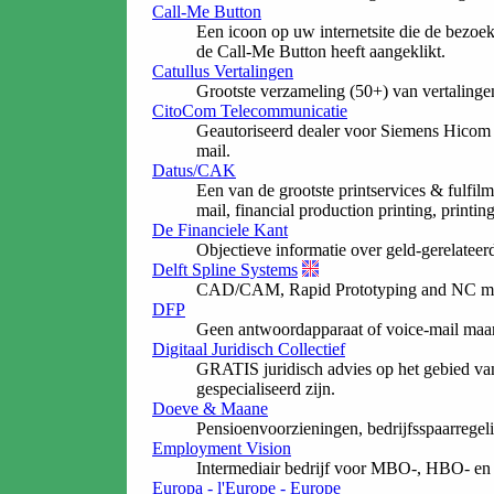
Call-Me Button
Een icoon op uw internetsite die de bezoeke
de Call-Me Button heeft aangeklikt.
Catullus Vertalingen
Grootste verzameling (50+) van vertalingen
CitoCom Telecommunicatie
Geautoriseerd dealer voor Siemens Hicom 
mail.
Datus/CAK
Een van de grootste printservices & fulfil
mail, financial production printing, printi
De Financiele Kant
Objectieve informatie over geld-gerelateer
Delft Spline Systems
CAD/CAM, Rapid Prototyping and NC milli
DFP
Geen antwoordapparaat of voice-mail maar e
Digitaal Juridisch Collectief
GRATIS juridisch advies op het gebied van c
gespecialiseerd zijn.
Doeve & Maane
Pensioenvoorzieningen, bedrijfsspaarregeli
Employment Vision
Intermediair bedrijf voor MBO-, HBO- en 
Europa - l'Europe - Europe