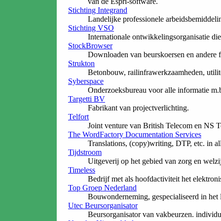
van de Espri-software.
Stichting Integrand
Landelijke professionele arbeidsbemiddeli
Stichting VSO
Internationale ontwikkelingsorganisatie di
StockBrowser
Downloaden van beurskoersen en andere fi
Strukton
Betonbouw, railinfrawerkzaamheden, utili
Syberspace
Onderzoeksbureau voor alle informatie m.b.t
Targetti BV
Fabrikant van projectverlichting.
Telfort
Joint venture van British Telecom en NS 
The WordFactory Documentation Services
Translations, (copy)writing, DTP, etc. in a
Tijdstroom
Uitgeverij op het gebied van zorg en welzij
Timeless
Bedrijf met als hoofdactiviteit het elektr
Top Groep Nederland
Bouwonderneming, gespecialiseerd in het l
Utec Beursorganisator
Beursorganisator van vakbeurzen. individue