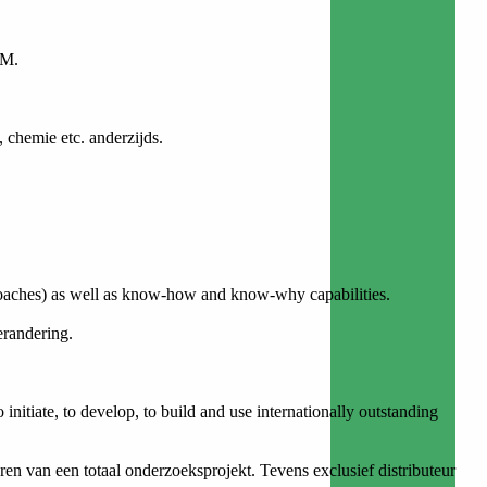
QM.
chemie etc. anderzijds.
oaches) as well as know-how and know-why capabilities.
erandering.
nitiate, to develop, to build and use internationally outstanding
n van een totaal onderzoeksprojekt. Tevens exclusief distributeur