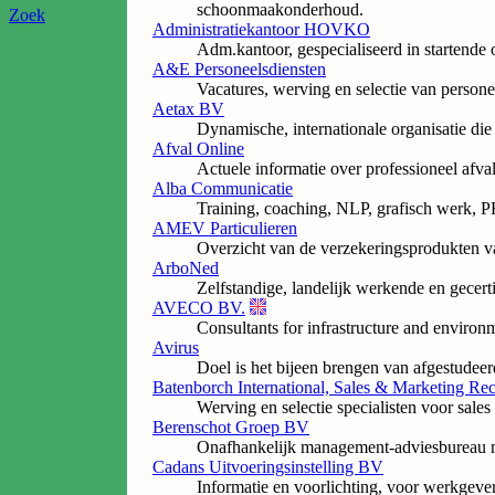
schoonmaakonderhoud.
Zoek
Administratiekantoor HOVKO
Adm.kantoor, gespecialiseerd in startend
A&E Personeelsdiensten
Vacatures, werving en selectie van personee
Aetax BV
Dynamische, internationale organisatie die 
Afval Online
Actuele informatie over professioneel afva
Alba Communicatie
Training, coaching, NLP, grafisch werk, 
AMEV Particulieren
Overzicht van de verzekeringsprodukten v
ArboNed
Zelfstandige, landelijk werkende en gecer
AVECO BV.
Consultants for infrastructure and environm
Avirus
Doel is het bijeen brengen van afgestudeer
Batenborch International, Sales & Marketing Re
Werving en selectie specialisten voor sales
Berenschot Groep BV
Onafhankelijk management-adviesbureau met
Cadans Uitvoeringsinstelling BV
Informatie en voorlichting, voor werkgeve