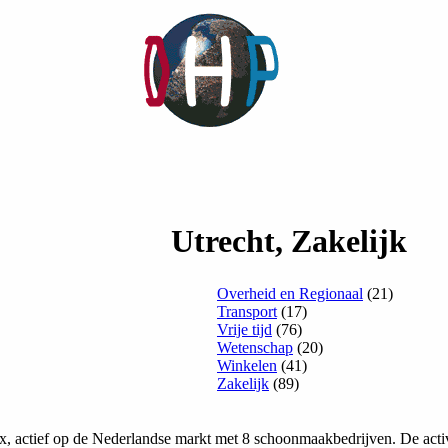
Utrecht, Zakelijk
Overheid en Regionaal
(21)
Transport
(17)
Vrije tijd
(76)
Wetenschap
(20)
Winkelen
(41)
Zakelijk
(89)
 actief op de Nederlandse markt met 8 schoonmaakbedrijven. De activi