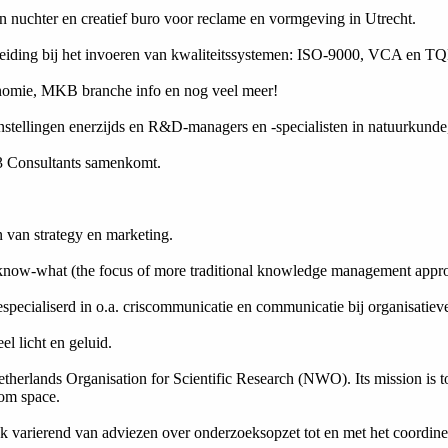
 nuchter en creatief buro voor reclame en vormgeving in Utrecht.
eleiding bij het invoeren van kwaliteitssystemen: ISO-9000, VCA en T
conomie, MKB branche info en nog veel meer!
tellingen enerzijds en R&D-managers en -specialisten in natuurkunde, 
3 Consultants samenkomt.
n van strategy en marketing.
know-what (the focus of more traditional knowledge management appr
specialiserd in o.a. criscommunicatie en communicatie bij organisatiev
l licht en geluid.
erlands Organisation for Scientific Research (NWO). Its mission is to i
rom space.
 varierend van adviezen over onderzoeksopzet tot en met het coordinere