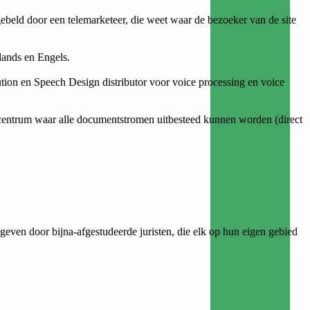
ggebeld door een telemarketeer, die weet waar de bezoeker van de site
lands en Engels.
on en Speech Design distributor voor voice processing en voice
tiecentrum waar alle documentstromen uitbesteed kunnen worden (direct
gegeven door bijna-afgestudeerde juristen, die elk op hun eigen gebied