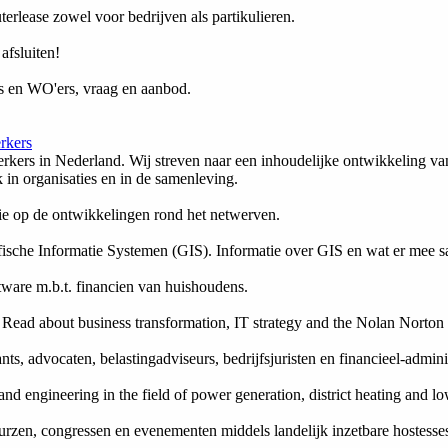
rlease zowel voor bedrijven als partikulieren.
afsluiten!
rs en WO'ers, vraag en aanbod.
rkers
kers in Nederland. Wij streven naar een inhoudelijke ontwikkeling va
 in organisaties en in de samenleving.
ie op de ontwikkelingen rond het netwerven.
fische Informatie Systemen (GIS). Informatie over GIS en wat er me
tware m.b.t. financien van huishoudens.
ad about business transformation, IT strategy and the Nolan Norton I
, advocaten, belastingadviseurs, bedrijfsjuristen en financieel-adminis
d engineering in the field of power generation, district heating and l
urzen, congressen en evenementen middels landelijk inzetbare hostesse