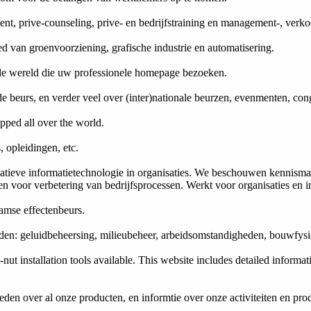
ent, prive-counseling, prive- en bedrijfstraining en management-, verk
d van groenvoorziening, grafische industrie en automatisering.
le wereld die uw professionele homepage bezoeken.
eurs, en verder veel over (inter)nationale beurzen, evenmenten, congr
pped all over the world.
, opleidingen, etc.
atieve informatietechnologie in organisaties. We beschouwen kennisman
 voor verbetering van bedrijfsprocessen. Werkt voor organisaties en in
amse effectenbeurs.
en: geluidbeheersing, milieubeheer, arbeidsomstandigheden, bouwfysic
-nut installation tools available. This website includes detailed inform
den over al onze producten, en informtie over onze activiteiten en pro