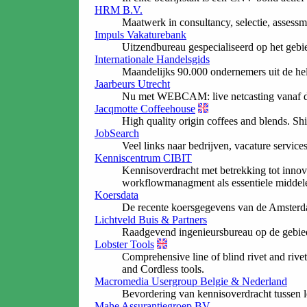
HRM B.V.
Maatwerk in consultancy, selectie, assessm
Impuls Vakaturebank
Uitzendbureau gespecialiseerd op het gebie
Internationale Handelsgids
Maandelijks 90.000 ondernemers uit de he
Jaarbeurs Utrecht
Nu met WEBCAM: live netcasting vanaf de b
Jacqmotte Coffeehouse
High quality origin coffees and blends. Shi
JobSearch
Veel links naar bedrijven, vacature services
Kenniscentrum CIBIT
Kennisoverdracht met betrekking tot innov
workflowmanagment als essentiele middelen
Koersdata
De recente koersgegevens van de Amsterd
Lichtveld Buis & Partners
Raadgevend ingenieursbureau op de gebied
Lobster Tools
Comprehensive line of blind rivet and rivet
and Cordless tools.
Macromedia Usergroup Belgie & Nederland
Bevordering van kennisoverdracht tussen le
Mahe Assurantiegroep BV