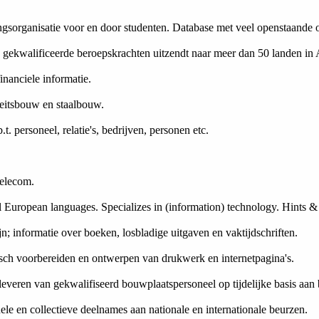
ngsorganisatie voor en door studenten. Database met veel openstaande
e gekwalificeerde beroepskrachten uitzendt naar meer dan 50 landen in A
nanciele informatie.
teitsbouw en staalbouw.
. personeel, relatie's, bedrijven, personen etc.
Telecom.
ll European languages. Specializes in (information) technology. Hints &
n; informatie over boeken, losbladige uitgaven en vaktijdschriften.
onisch voorbereiden en ontwerpen van drukwerk en internetpagina's.
everen van gekwalifiseerd bouwplaatspersoneel op tijdelijke basis aa
le en collectieve deelnames aan nationale en internationale beurzen.