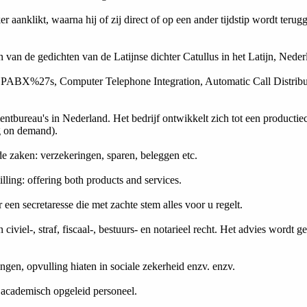
r aanklikt, waarna hij of zij direct of op een ander tijdstip wordt teru
 van de gedichten van de Latijnse dichter Catullus in het Latijn, Neder
PABX%27s, Computer Telephone Integration, Automatic Call Distributi
mentbureau's in Nederland. Het bedrijf ontwikkelt zich tot een produc
ng on demand).
de zaken: verzekeringen, sparen, beleggen etc.
ng: offering both products and services.
en secretaresse die met zachte stem alles voor u regelt.
iviel-, straf, fiscaal-, bestuurs- en notarieel recht. Het advies wordt 
ngen, opvulling hiaten in sociale zekerheid enzv. enzv.
academisch opgeleid personeel.