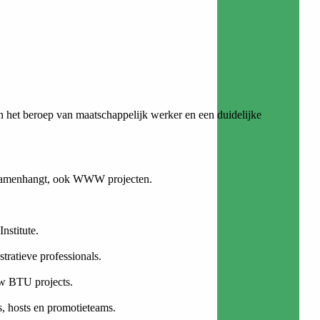
n het beroep van maatschappelijk werker en een duidelijke
e samenhangt, ook WWW projecten.
nstitute.
tratieve professionals.
ow BTU projects.
s, hosts en promotieteams.