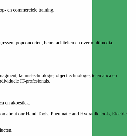
oop- en commerciele training.
essen, popconcerten, beursfaciliteiten en over multimedia.
agment, kennistechnologie, objecttechnologie, telematica en
dividuele IT-profesionals.
a en akoestiek.
ation about our Hand Tools, Pneumatic and Hydraulic tools, Electric
ducten.