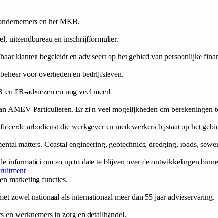
e ondernemers en het MKB.
l, uitzendbureau en inschrijfformulier.
haar klanten begeleidt en adviseert op het gebied van persoonlijke fina
lbeheer voor overheden en bedrijfsleven.
PR en PR-adviezen en nog veel meer!
an AMEV Particulieren. Er zijn veel mogelijkheden om berekeningen t
tificeerde arbodienst die werkgever en medewerkers bijstaat op het geb
ental matters. Coastal engineering, geotechnics, dredging, roads, sewer
de informatici om zo up to date te blijven over de ontwikkelingen binn
cruitment
 en marketing functies.
 zowel nationaal als internationaal meer dan 55 jaar advieservaring.
rs en werknemers in zorg en detailhandel.