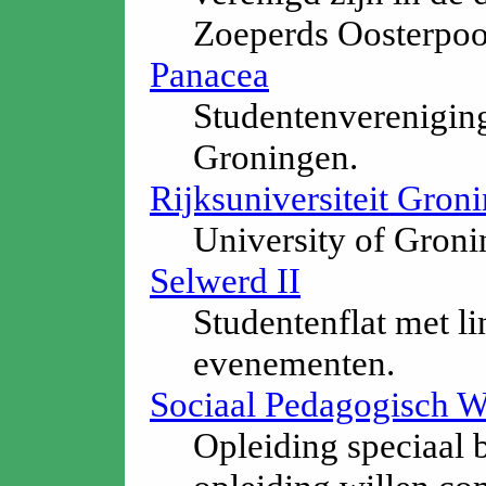
Zoeperds Oosterpoo
Panacea
Studentenvereniging
Groningen.
Rijksuniversiteit Gron
University of Groni
Selwerd II
Studentenflat met li
evenementen.
Sociaal Pedagogisch W
Opleiding speciaal 