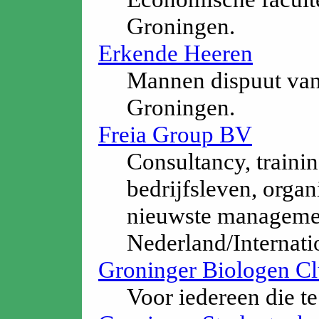
Groningen.
Erkende Heeren
Mannen dispuut van 
Groningen.
Freia Group BV
Consultancy, traini
bedrijfsleven, orga
nieuwste managem
Nederland/Internati
Groninger Biologen C
Voor iedereen die te