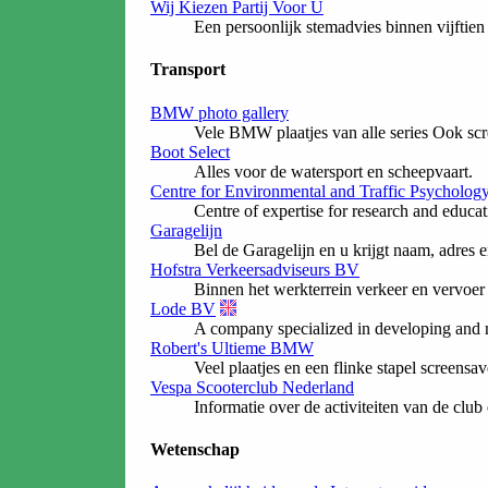
Wij Kiezen Partij Voor U
Een persoonlijk stemadvies binnen vijftien m
Transport
BMW photo gallery
Vele BMW plaatjes van alle series Ook scr
Boot Select
Alles voor de watersport en scheepvaart.
Centre for Environmental and Traffic Psycholog
Centre of expertise for research and educat
Garagelijn
Bel de Garagelijn en u krijgt naam, adres 
Hofstra Verkeersadviseurs BV
Binnen het werkterrein verkeer en vervoer
Lode BV
A company specialized in developing and m
Robert's Ultieme BMW
Veel plaatjes en een flinke stapel screensav
Vespa Scooterclub Nederland
Informatie over de activiteiten van de club 
Wetenschap