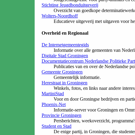
Stichting Jeugdbonduitgeverij
Overzicht van goedkope determinatiewerke
Wolters-Noordhoff
Educatieve uitgeverij met uitgaven voor he
Overheid en Regionaal
De Internetgemeentegids
Informatie over alle gemeenten van Nederl
Digitale Stad Groningen
Documentatiecentrum Nederlandse Politieke Part
Publicaties van en over de Nederlandse poli
Gemeente Groningen
Gemeentelijk informatie.
Herestraat in Groningen
Winkels, fotos, en links naar andere intere
MartiniStad
Voor en door Groningse bedrijven en partic
Phoenix-Net
Informatie-server voor Groningen en Omm
Provincie Groningen
Persberichten, weekoverzicht, programma'
Student en Stad
De enige partij, in Groningen, die student