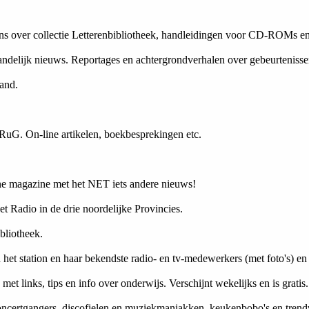
ns over collectie Letterenbibliotheek, handleidingen voor CD-ROMs en
landelijk nieuws. Reportages en achtergrondverhalen over gebeurtenisse
and.
 RuG. On-line artikelen, boekbesprekingen etc.
ine magazine met het NET iets andere nieuws!
t Radio in de drie noordelijke Provincies.
bliotheek.
et station en haar bekendste radio- en tv-medewerkers (met foto's) en r
et links, tips en info over onderwijs. Verschijnt wekelijks en is gratis.
oncertgangers, discofielen en muziekmaniakken, keukenbobo's en trendv