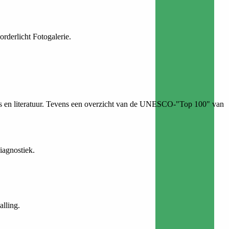
rderlicht Fotogalerie.
links en literatuur. Tevens een overzicht van de UNESCO-"Top 100" van
iagnostiek.
lling.