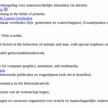
dsregeling voor auteursrechtelijke inbreuken via internet.
te
king in the fields of proteins.
de Lagere Overheden
kale overheden (bijv. gemeenten en waterschappen). Zwaartepunten zij
n 1944 woedde.
al factors in the behaviour of animals and man, with special emphasis o
vatief geneesmiddelonderzoek.
 for computer graphics, animation, and multimedia.
ken
ehorende publicaties en vragenlijsten (ook om te bestellen).
rmatica en het Informaticarecht.
grenzen van de wetenschap tergen.
ngen en cursussen organiseert over actuele en maatschappelijke onder