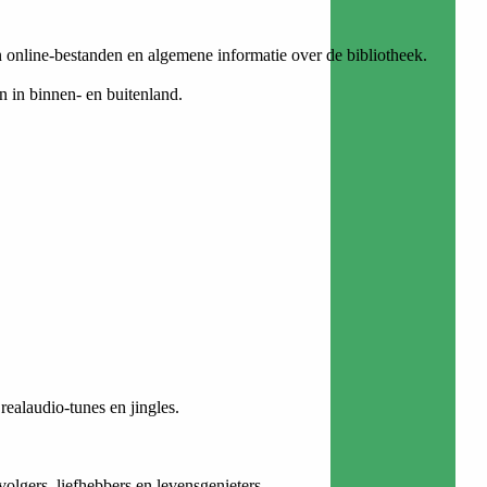
 online-bestanden en algemene informatie over de bibliotheek.
n in binnen- en buitenland.
ealaudio-tunes en jingles.
olgers, liefhebbers en levensgenieters