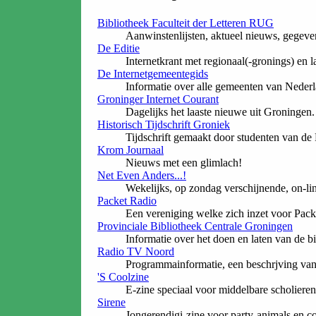
Bibliotheek Faculteit der Letteren RUG
Aanwinstenlijsten, aktueel nieuws, gegeve
De Editie
Internetkrant met regionaal(-gronings) en 
De Internetgemeentegids
Informatie over alle gemeenten van Nederl
Groninger Internet Courant
Dagelijks het laaste nieuwe uit Groningen.
Historisch Tijdschrift Groniek
Tijdschrift gemaakt door studenten van de
Krom Journaal
Nieuws met een glimlach!
Net Even Anders...!
Wekelijks, op zondag verschijnende, on-l
Packet Radio
Een vereniging welke zich inzet voor Packe
Provinciale Bibliotheek Centrale Groningen
Informatie over het doen en laten van de bi
Radio TV Noord
Programmainformatie, een beschrjving van h
'S Coolzine
E-zine speciaal voor middelbare scholieren m
Sirene
Jongerendigi-zine voor party-animals en c