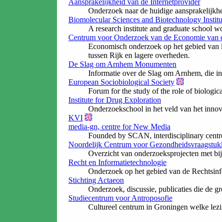
Aansprakelijkheid van de Internetprovider
Onderzoek naar de huidige aansprakelijkhei
Biomolecular Sciences and Biotechnology Institu
A research institute and graduate school wor
Centrum voor Onderzoek van de Economie van 
Economisch onderzoek op het gebied van lo
tussen Rijk en lagere overheden.
De Slag om Arnhem Monumenten
Informatie over de Slag om Arnhem, die i
European Sociobiological Society
Forum for the study of the role of biologic
Institute for Drug Exploration
Onderzoekschool in het veld van het inno
KVI
media-gn, centre for New Media
Founded by SCAN, interdisciplinary centre
Noordelijk Centrum voor Gezondheidsvraagstuk
Overzicht van onderzoeksprojecten met bijb
Recht en Informatietechnologie
Onderzoek op het gebied van de Rechtsinfo
Stichting Actaeon
Onderzoek, discussie, publicaties die de 
Studiecentrum voor Antroposofie
Cultureel centrum in Groningen welke lezi