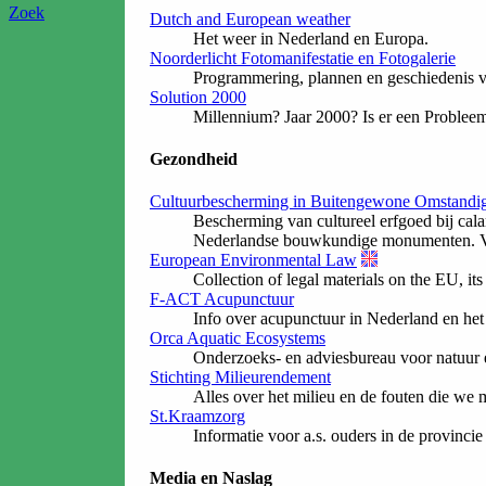
Zoek
Dutch and European weather
Het weer in Nederland en Europa.
Noorderlicht Fotomanifestatie en Fotogalerie
Programmering, plannen en geschiedenis va
Solution 2000
Millennium? Jaar 2000? Is er een Probleem
Gezondheid
Cultuurbescherming in Buitengewone Omstandi
Bescherming van cultureel erfgoed bij cala
Nederlandse bouwkundige monumenten. Vo
European Environmental Law
Collection of legal materials on the EU, it
F-ACT Acupunctuur
Info over acupunctuur in Nederland en het
Orca Aquatic Ecosystems
Onderzoeks- en adviesbureau voor natuur 
Stichting Milieurendement
Alles over het milieu en de fouten die we
St.Kraamzorg
Informatie voor a.s. ouders in de provinc
Media en Naslag