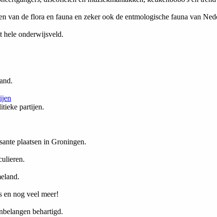
n van de flora en fauna en zeker ook de entmologische fauna van Ned
t hele onderwijsveld.
and.
ijen
tieke partijen.
ssante plaatsen in Groningen.
ulieren.
eland.
s en nog veel meer!
enbelangen behartigd.